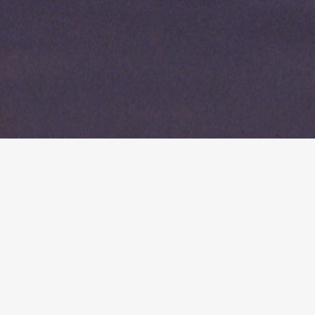
r Nordseeurlaub im Ferienpara
attet war, haben wir es für Sie
gerichtet. Nach aufwendigen
Ergebnis präsentieren. Wir
und dass Sie sich in den schön