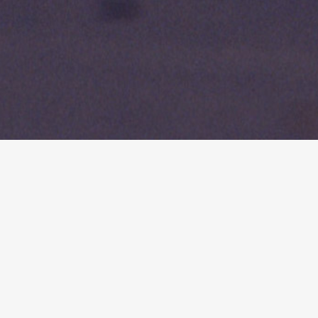
Wohltuende
Obwohl das Fischerhaus bereits komfortabel ausgest
noch gemütlicher und mit viel Liebe zum Detail ein
Renovierungsarbeiten, können wir Ihnen heute das 
hoffen, dass es Ihnen genauso gut gefällt wie uns 
gestalteten Wohnungen wohlfühlen.