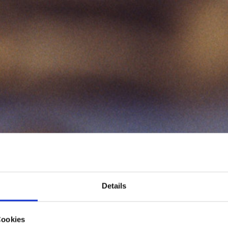
MOIN AUF BORKUM
Strandurlaub auf der Nordseeinsel
Details
027 sind nach vorheriger Absprache auch k
Hunde bei uns herzlich willkommen!
Cookies